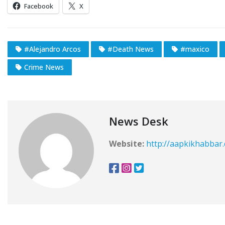
Facebook
X
#Alejandro Arcos
#Death News
#maxico
Crime News
News Desk
Website:
http://aapkikhabbar