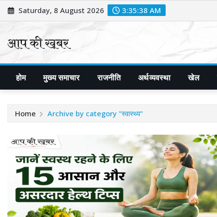
Skip
Saturday, 8 August 2026
3:35:39 AM
to
content
होम
मुख्य समाचार
राजनीति
अर्थव्यवस्था
खेल
Home
Archive by category "स्वास्थ्य"