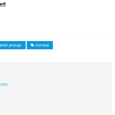
कारी
aheb Jarange
mumbai
.com