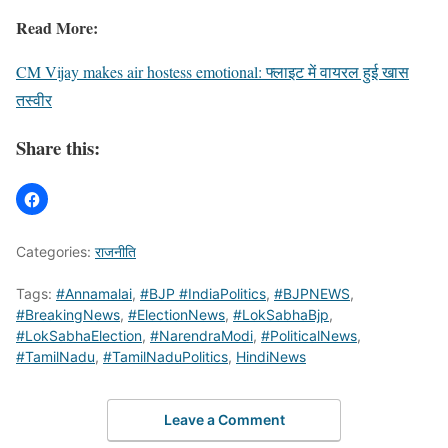
Read More:
CM Vijay makes air hostess emotional: फ्लाइट में वायरल हुई खास
तस्वीर
Share this:
Categories:
राजनीति
Tags:
#Annamalai
,
#BJP #IndiaPolitics
,
#BJPNEWS
,
#BreakingNews
,
#ElectionNews
,
#LokSabhaBjp
,
#LokSabhaElection
,
#NarendraModi
,
#PoliticalNews
,
#TamilNadu
,
#TamilNaduPolitics
,
HindiNews
Leave a Comment