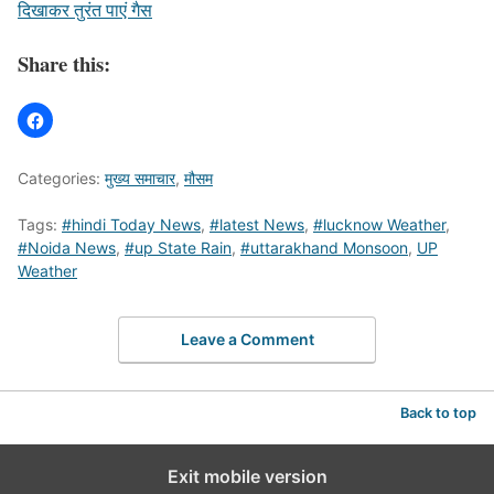
दिखाकर तुरंत पाएं गैस
Share this:
Categories:
मुख्य समाचार
,
मौसम
Tags:
#hindi Today News
,
#latest News
,
#lucknow Weather
,
#Noida News
,
#up State Rain
,
#uttarakhand Monsoon
,
UP
Weather
Leave a Comment
Back to top
Exit mobile version