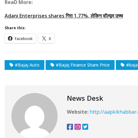
ReaD More:
Adani Enterprises shares गिरा 1.77%, लेकिन वॉल्यूम उच्च
Share this:
Facebook
X
#Bajaj Auto
#Bajaj Finance Share Price
#baja
News Desk
Website:
http://aapkikhabbar