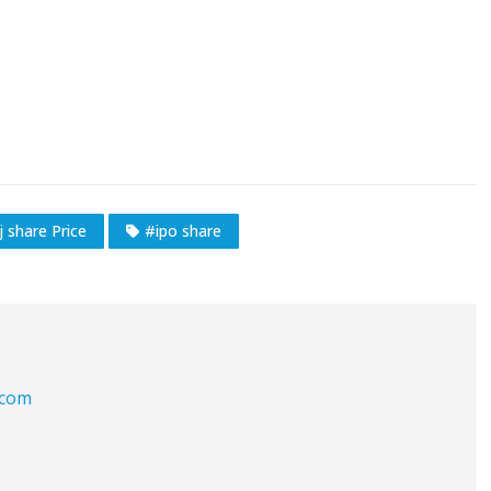
j share Price
#ipo share
.com