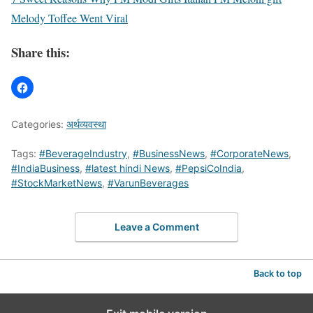
Melody Toffee Went Viral
Share this:
Categories:
अर्थव्यवस्था
Tags:
#BeverageIndustry
,
#BusinessNews
,
#CorporateNews
,
#IndiaBusiness
,
#latest hindi News
,
#PepsiCoIndia
,
#StockMarketNews
,
#VarunBeverages
Leave a Comment
Back to top