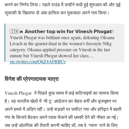
करने का निर्णय लिया। पहले राउंड में उन्होंने सधी हुई शुरुआत की और यूई
सुसाकी के खिलाफ दो अंक हासिल कर मुकाबला अपने नाम किया।
🇮🇳🔥 𝗔𝗻𝗼𝘁𝗵𝗲𝗿 𝘁𝗼𝗽 𝘄𝗶𝗻 𝗳𝗼𝗿 𝗩𝗶𝗻𝗲𝘀𝗵 𝗣𝗵𝗼𝗴𝗮𝘁!
Vinesh Phogat was brilliant once again, defeating Oksana
Livach in the quarter-final in the women’s freestyle 50kg
category. Oksana applied pressure on Vinesh in the last
minute but Vinesh Phogat showed her class…
pic.twitter.com/QhZ4AFRRUr
— India at Paris 2024 Olympics (@sportwalkmedia)
August
विनेश की प्रेरणादायक यात्रा
6, 2024
Vinesh Phogat ने पिछले कुछ समय में कई कठिनाइयों का सामना किया
है। वह भारतीय खेलों में ‘मी टू’ आंदोलन का चेहरा बनीं और बृजभूषण पर
अपने हमले में अडिग रहीं। उन्हें सड़कों पर घसीटा गया और हरिद्वार में बहती
गंगा के किनारे बैठकर अपने पदक फेंकने की धमकी देने की नौबत आ गई।
जब उन्हें ओलंपिक की तैयारी करनी चाहिए थी, तब वे ‘न्याय’ पाने के लिए