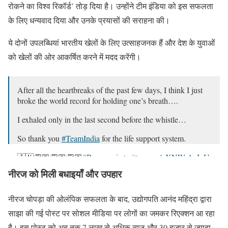
रोकने का विश्व रिकॉर्ड’ तोड़ दिया है। उन्होंने टीम इंडिया को इस सफलता
के लिए धन्यवाद दिया और उनके प्रयासों की सराहना की।
ये दोनों उपलब्धियां भारतीय खेलों के लिए उत्साहजनक हैं और देश के युवाओं
को खेलों की ओर आकर्षित करने में मदद करेंगी।
After all the heartbreaks of the past few days, I think I just
broke the world record for holding one’s breath….
I exhaled only in the last second before the whistle…
So thank you
#TeamIndia
for the life support system.
🇮🇳👏🏽👏🏽👏🏽
#Bronze
pic.twitter.com/nXNWrAeIyU
नीरज को मिली बधाइयाँ और उपहार
— anand mahindra (@anandmahindra)
August 8, 2024
नीरज चोपड़ा की ओलंपिक सफलता के बाद, उद्योगपति आनंद महिंद्रा द्वारा
साझा की गई पोस्ट पर सोशल मीडिया पर लोगों का जमकर रिएक्शन आ रहा
है। इस पोस्ट को अब तक 7 लाख से अधिक व्यूज और 30 हजार से ज्यादा