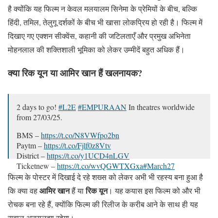
है क्योंकि यह फिल्म न केवल मलयालम सिनेमा के प्रेमियों के बीच, बल्कि
हिंदी, तमिल, तेलुगू दर्शकों के बीच भी खासा लोकप्रिय हो रही है। फिल्म में
दिखाए गए एक्शन सीक्वेंस, कहानी की जटिलताएँ और प्रमुख अभिनेता
मोहनलाल की शक्तिशाली भूमिका को लेकर उम्मीदें बहुत अधिक हैं।
क्या रिक यून या आमिर खान हैं खलनायक?
2 days to go!
#L2E
#EMPURAAN
In theatres worldwide
from 27/03/25.
BMS –
https://t.co/N8VWfpo2bn
Paytm –
https://t.co/Fjlf0z8Vtv
District –
https://t.co/y1UCD4nLGV
Ticketnew –
https://t.co/wvQGWTXGxa
#March27
@mohanlal
#MuraliGopy
@antonypbvr
@aashirvadcine
फिल्म के पोस्टर में दिखाई दे रहे शख्स को लेकर अभी भी रहस्य बना हुआ है
@GokulamGopalan
…
pic.twitter.com/XxRkMHNgr5
आमिर खान
रिक यून
कि क्या वह
हैं या
। यह कयास इस फिल्म को और भी
रोचक बना रहे हैं, क्योंकि फिल्म की रिलीज के करीब आने के साथ ही यह
— Prithviraj Sukumaran (@PrithviOfficial)
March 24, 2025
सवाल अनसुलझा रहेगा।