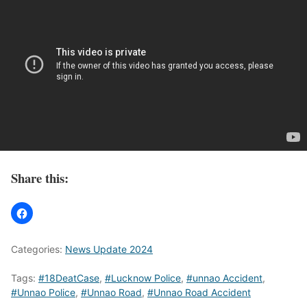
Share this:
Categories:
News Update 2024
Tags:
#18DeatCase
,
#Lucknow Police
,
#unnao Accident
,
#Unnao Police
,
#Unnao Road
,
#Unnao Road Accident