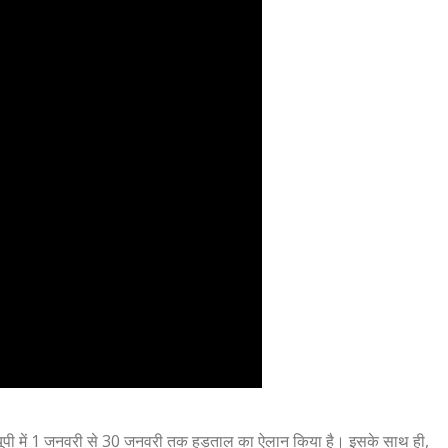
ं ने यूपी में 1 जनवरी से 30 जनवरी तक हड़ताल का ऐलान किया है। इसके साथ ही,