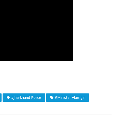
#Jharkhand Police
#Minister Alamgir