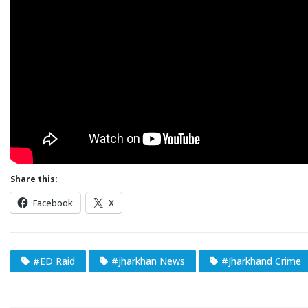
Share this:
Facebook
X
#ED Raid
#jharkhan News
#Jharkhand Crime