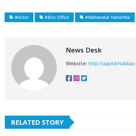
#Actor
#Box Office
#Mahavatar Narsimha
News Desk
Website:
http://aapkikhabbar
RELATED STORY