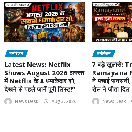
मनोरंजन
मनोरंजन
Latest News: Netflix
7 बड़े खुलासे: 
Shows August 2026 अगस्त
Ramayana F
में Netflix के 8 धमाकेदार शो,
ने मचाई सनसनी,
देखने से पहले जानें पूरी लिस्ट!”
रोल ने जीता दिल
News Desk
Aug 3, 2026
News Desk