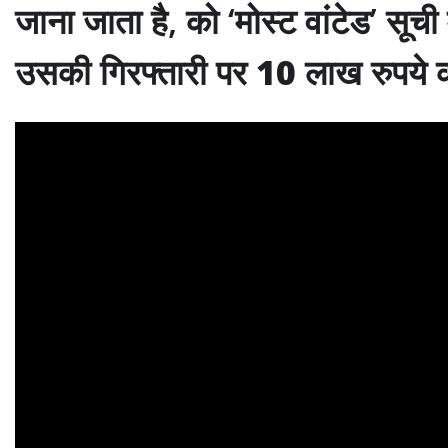
जाना जाता है, को ‘मोस्ट वांटेड’ सू
उसकी गिरफ्तारी पर
10
लाख रुपये क